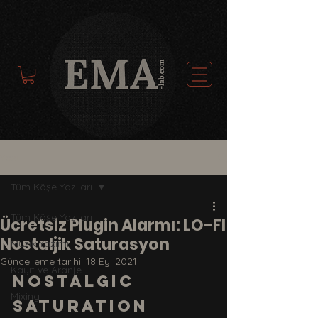
Yazı
Tüm Köşe Yazıları
Tüm Köşe Yazıları
Ücretsiz Plugin Alarmı: LO-FI
Nostaljik Saturasyon
Müzik Yazımı
Güncelleme tarihi:
18 Eyl 2021
Kayıt ve Aranje
Nostalgic 
Mixing
Saturation