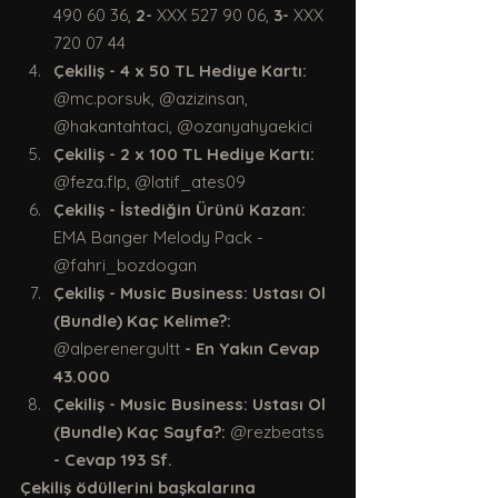
490 60 36, 
2-
 XXX 527 90 06, 
3-
 XXX 
720 07 44
Çekiliş - 4 x 50 TL Hediye Kartı: 
@mc.porsuk, @azizinsan, 
@hakantahtaci, @ozanyahyaekici
Çekiliş - 2 x 100 TL Hediye Kartı: 
@feza.flp, @latif_ates09
Çekiliş - İstediğin Ürünü Kazan: 
EMA Banger Melody Pack - 
@fahri_bozdogan
Çekiliş - Music Business: Ustası Ol 
(Bundle) Kaç Kelime?: 
@alperenergultt 
- En Yakın Cevap 
43.000
Çekiliş - Music Business: Ustası Ol 
(Bundle) Kaç Sayfa?: 
@rezbeatss
- Cevap 193 Sf.
Çekiliş ödüllerini başkalarına 