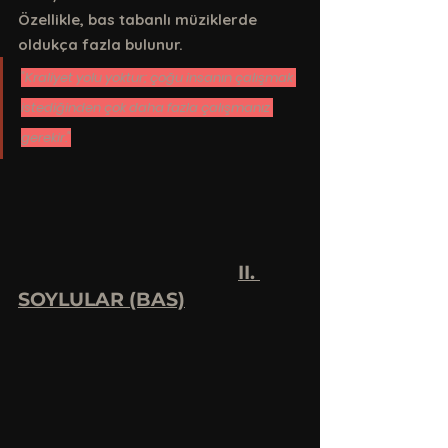
Özellikle, bas tabanlı müziklerde 
oldukça fazla bulunur.
"Kraliyet yolu yoktur; çoğu insanın çalışmak 
istediğinden çok daha fazla çalışmanız 
gerekir."
II. 
SOYLULAR (BAS)