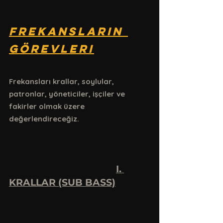
Frekansların 
görevleri
Frekansları krallar, soylular, 
patronlar, yöneticiler, işçiler ve 
fakirler olmak üzere 
değerlendireceğiz.
I. 
KRALLAR (SUB BASS)