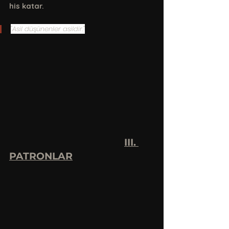
his katar.
"Asil düşünenler asildir."
III. 
PATRONLAR