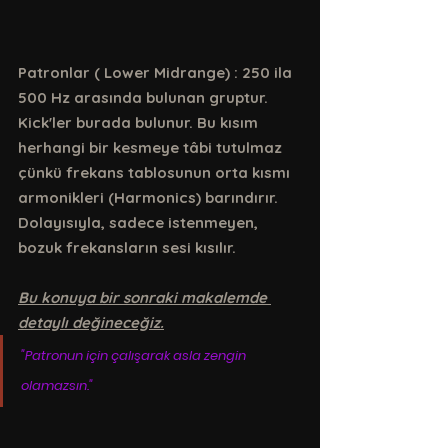
Patronlar ( Lower Midrange) : 250 ila 
500 Hz arasında bulunan gruptur.  
Kick'ler burada bulunur. Bu kısım 
herhangi bir kesmeye tâbi tutulmaz 
çünkü frekans tablosunun orta kısmı 
armonikleri (Harmonics) barındırır. 
Dolayısıyla, sadece istenmeyen, 
bozuk frekansların sesi kısılır. 
Bu konuya bir sonraki makalemde 
detaylı değineceğiz.
"Patronun için çalışarak asla zengin 
olamazsın."