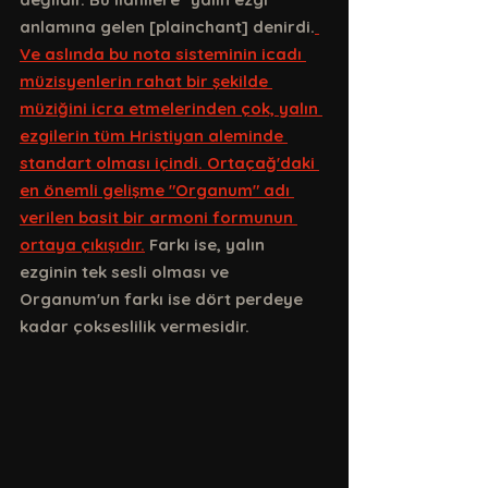
anlamına gelen [plainchant] denirdi.
Ve aslında bu nota sisteminin icadı 
müzisyenlerin rahat bir şekilde 
müziğini icra etmelerinden çok, yalın 
ezgilerin tüm Hristiyan aleminde 
standart olması içindi. Ortaçağ'daki 
en önemli gelişme "Organum" adı 
verilen basit bir armoni formunun 
ortaya çıkışıdır.
 Farkı ise, yalın 
ezginin tek sesli olması ve 
Organum'un farkı ise dört perdeye 
kadar çokseslilik vermesidir. 