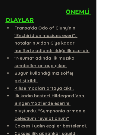
ÖNEMLİ 
OLAYLAR
Fransa'da Odo of Cluny'nin 
"Enchiridion musices eseri", 
notaların A'dan G'ye kadar 
harflerle adlandırıldığı ilk eserdir.
"Neuma" adında ilk müzikal 
semboller ortaya çıkar.
Bugün kullandığımız solfej 
geliştirildi.
Kilise modları ortaya çıktı.
İlk kadın besteci Hildegard Von 
Bingen 1150'lerde eserini 
oluşturdu. "Symphonia armonie 
celestium revelationum"
Çoksesli yalın ezgiler bestelendi.
Çokseslilik günahkâr sayıldı. 