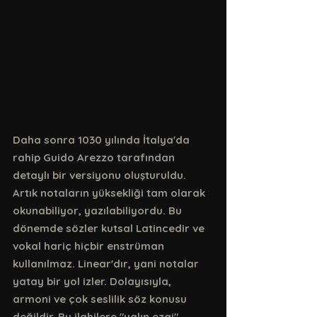
Daha sonra 1030 yılında İtalya'da 
rahip Guido Arezzo tarafından 
detaylı bir versiyonu oluşturuldu. 
Artık notaların yüksekliği tam olarak 
okunabiliyor, yazılabiliyordu. Bu 
dönemde sözler kutsal Latincedir ve 
vokal hariç hiçbir enstrüman 
kullanılmaz. Linear'dır, yani notalar 
yatay bir yol izler. Dolayısıyla, 
armoni ve çok seslilik söz konusu 
değildir. Bu ilahilere "yalın ezgi" 