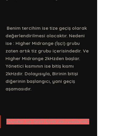
 Benim tercihim ise tize geçiş olarak 
değerlendirilmesi olacaktır. Nedeni 
ise : Higher Midrange (İşçi) grubu  
zaten artık tiz grubu içerisindedir. Ve 
Higher Midrange 2kHzden başlar. 
Yönetici kısmının ise bitiş kısmı 
2kHzdir. Dolayısıyla, Birinin bitişi 
diğerinin başlangıcı, yani geçiş 
aşamasıdır.
"Hedefler, son teslim tarihi olan hayallerdir."