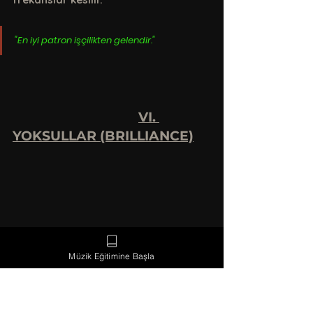
"En iyi patron işçilikten gelendir."
VI. 
YOKSULLAR (BRILLIANCE)
Yoksullar (Brilliance) : 6 kHz ile 20kHz, 
Müzik Eğitimine Başla
bir başka deyişle insan kulağının 
duyabileceği en tiz frekansa kadar 
olan kısımdır. Frekans tablosunun da 