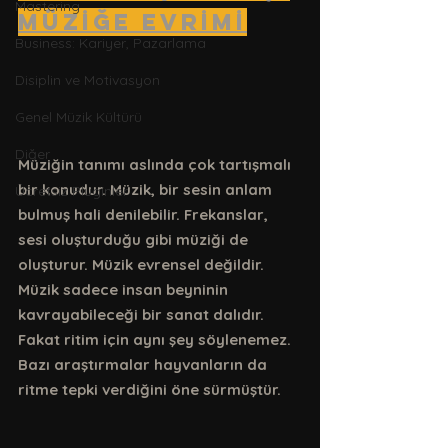
Mastering
MÜZİĞE EVRİMİ
Business: Kariyer, Pazarlama
Disiplin ve Motivasyon
Genel Müzik Kültürü
Diğer
Müziğin tanımı aslında çok tartışmalı 
bir konudur. Müzik, bir sesin anlam 
Ücretsiz Pluginler
bulmuş hali denilebilir. Frekanslar, 
sesi oluşturduğu gibi müziği de 
oluşturur. Müzik evrensel değildir. 
Müzik sadece insan beyninin 
kavrayabileceği bir sanat dalıdır. 
Fakat ritim için aynı şey söylenemez. 
Bazı araştırmalar hayvanların da 
ritme tepki verdiğini öne sürmüştür. 