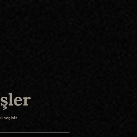
şler
ü seçiniz