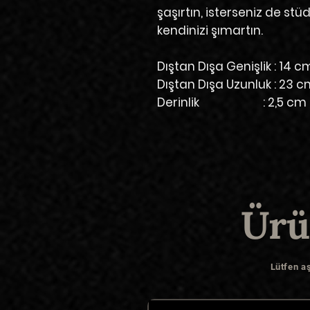
şaşırtın, isterseniz de s
kendinizi şımartın.
Dıştan Dışa Genişlik : 14 c
Dıştan Dışa Uzunluk : 23 
Derinlik : 2,5 cm
Ürü
Lütfen a