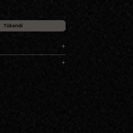
Tükendi
azer Yakmalı
nım