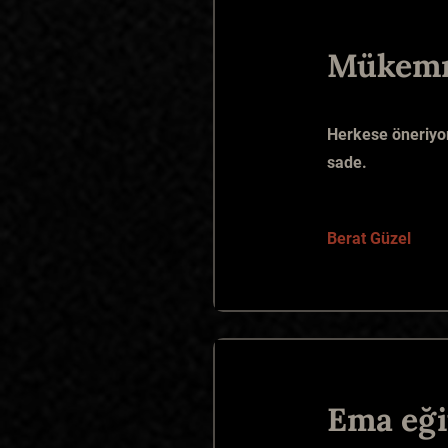
Mükem
Herkese öneriyor
sade.
Berat Güzel
Ema eği