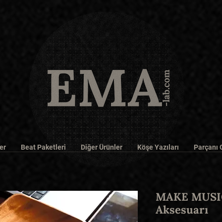
er
Beat Paketleri
Diğer Ürünler
Köşe Yazıları
Parçanı 
MAKE MUSIC
Aksesuarı