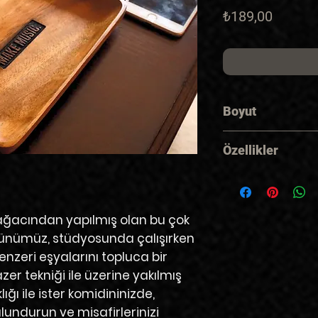
Fiyat
₺189,00
Boyut
Genişlik:
14 cm
Özellikler
Uzunluk:
23 cm
Derinlik:
2,5 cm
El Yapımı
Akasya Ağacı
"MAKE MUSIC." L
ağacı
ndan yapılmış olan bu çok
Çok amaçlı kulla
rünümüz, stüdyosunda çalışırken
enzeri eşyalarını topluca bir
azer tekniği
ile üzerine yakılmış
lığı ile ister komidininizde,
undurun ve misafirlerinizi