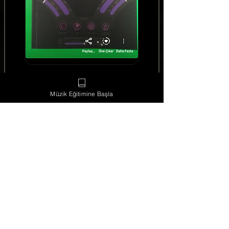
Ederim çünkü efsane ürün
Müzik Eğitimine Başla
Tuna Arslan
Çok güzel