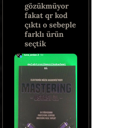
gözükmüyor
fakat qr kod
çıktı o sebeple
farklı ürün
seçtik