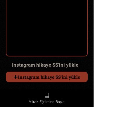
Instagram hikaye SS'ini yükle
Instagram hikaye SS'ini yükle
Gönder ve 50 TL Kuponunu Al
Müzik Eğitimine Başla