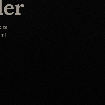
der
bize
ım!