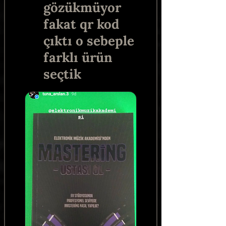
gözükmüyor
fakat qr kod
çıktı o sebeple
farklı ürün
seçtik