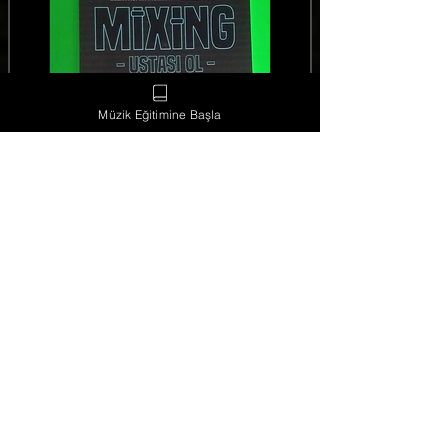
Müzik Eğitimine Başla
Cok guzel, kesinlikle tavsiye ediyorum
herkese.
Tuna Arslan