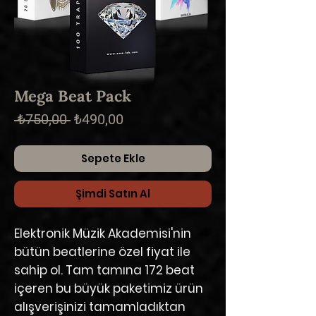
Mega Beat Pack
Normal
İndirimli
 ₺750,00 
₺490,00
Fiyat
Fiyat
Sepete Ekle
Şimdi Satın Al
Elektronik Müzik Akademisi'nin
bütün beatlerine özel fiyat ile
sahip ol. Tam tamına 172 beat
içeren bu büyük paketimiz ürün
alışverişinizi tamamladıktan