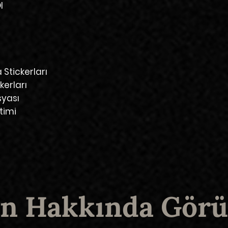
​
 Stickerları
kerları
syası
timi
n Hakkında Görü