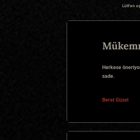
Lütfen a
Mükem
Herkese öneriyor
sade.
Berat Güzel