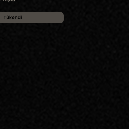
t
Fiyat
Tükendi