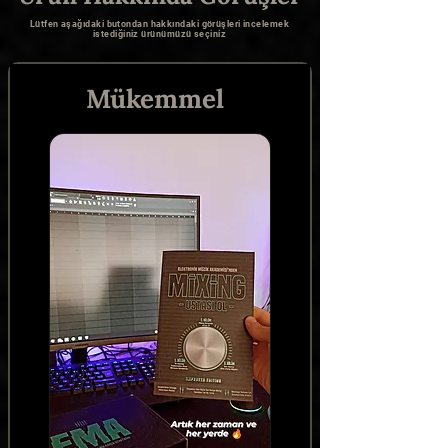
lab.com/akademigibimixle
Lütfen aşağıdaki butondan hakkındaki görüşleri incelemek
istediğiniz ürünümüzü seçiniz
Mükemmel