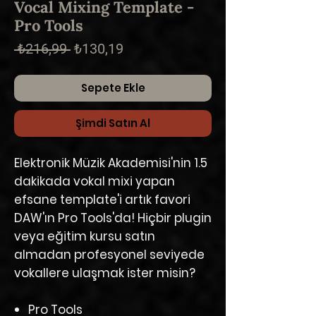
Vocal Mixing Template -
Pro Tools
Normal
İndirimli
 ₺216,99 
₺130,19
Fiyat
Fiyat
Sepete Ekle
Şimdi Satın Al
​​​​​​Elektronik Müzik Akademisi'nin
1.5
dakikada
vokal mixi yapan
efsane
template'i artık favori
DAW'ın
Pro Tools'da
! Hiçbir plugin
veya eğitim kursu satın
almadan profesyonel seviyede
vokallere ulaşmak ister misin?
Pro Tools