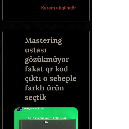
Kerem akgüngör
Mastering
ustası
gözükmüyor
fakat qr kod
çıktı o sebeple
farklı ürün
seçtik