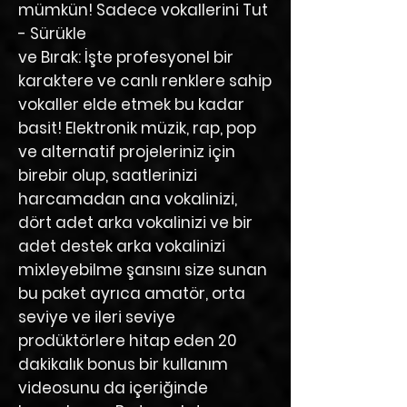
mümkün! Sadece vokallerini
Tut
- Sürükle
ve Bırak:
İşte profesyonel bir
karaktere ve canlı renklere sahip
vokaller elde etmek bu kadar
basit! Elektronik müzik, rap, pop
ve alternatif projeleriniz için
birebir olup, saatlerinizi
harcamadan ana vokalinizi,
dört adet arka vokalinizi ve bir
adet destek arka vokalinizi
mixleyebilme şansını size sunan
bu paket ayrıca
amatör, orta
seviye
ve
ileri seviye
prodüktörlere hitap eden
20
dakikalık bonus bir kullanım
videosu
nu da içeriğinde