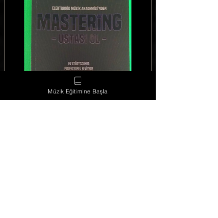
Müzik Eğitimine Başla
Ederim çünkü efsane ürün
Tuna Arslan