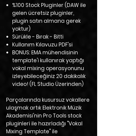
%100 Stock Pluginler (DAW ile
gelen ücretsiz pluginler,
plugin satın almana gerek
yoktur)
Sürükle - Bırak - Bitti
Kullanım Kılavuzu PDF'si
BONUS: EMA mühendisinin
template'i kullanırak yaptığı
vokal mixing operasyonunu
izleyebileceğiniz 20 dakikalık
video! (FL Studio Üzerinden)
Parçalarında
kusursuz vokal
lere
ulaşmak artık Elektronik Müzik
Akademisi'nin Pro Tools
stock
pluginleri ile
hazırladığı
"Vokal
Mixing Template"
ile