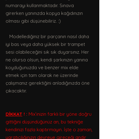
numarayı kullanmaktadır. Sınava 
girerken yanınızda kopya kağıdınızın 
olması gibi düşünebiliriz. :)
   Modellediğiniz bir parçanın nasıl daha 
iyi bas veya daha yüksek bir trampet 
sesi olabileceğini sık sık duyarsınız. Her 
ne olursa olsun, kendi şarkınızın yanına 
koyduğunuzda ve benzer mix elde 
etmek için tam olarak ne üzerinde 
çalışmanız gerektiğini anladığınızda öne 
çıkacaktır.
DİKKAT
 ! : 
Mix’inizin farklı bir yöne doğru 
gittiğini düşündüğünüz an, bu tekniğe 
kendinizi fazla kaptırmayın. İşte o zaman, 
yaratıcılığınızın devreye gireceği andır 