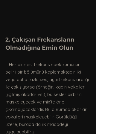
2. Çakışan Frekansların 
Olmadığına Emin Olun
   Her bir ses, frekans spektrumunun 
belirli bir bölümünü kaplamaktadır. İki 
veya daha fazla ses, aynı frekans aralığı 
ile çakışıyorsa (örneğin, kadın vokaller, 
yığılmış akorlar vs.), bu sesler birbirini 
maskeleyecek ve mix’te öne 
çıkamayacaklardır. Bu durumda akorlar, 
vokalleri maskeleyebilir. Görüldüğü 
üzere, burada da ilk madddeyi 
uygulayabiliriz. 