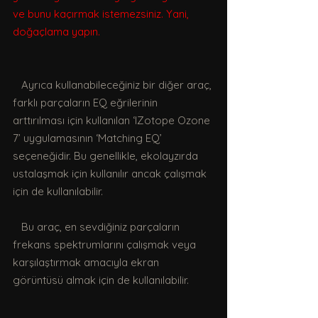
ve bunu kaçırmak istemezsiniz. Yani, 
doğaçlama yapın.
   Ayrıca kullanabileceğiniz bir diğer araç, 
farklı parçaların EQ eğrilerinin 
arttırılması için kullanılan ‘IZotope Ozone 
7’ uygulamasının ‘Matching EQ’ 
seçeneğidir. Bu genellikle, ekolayzırda 
ustalaşmak için kullanılır ancak çalışmak 
için de kullanılabilir.
   Bu araç, en sevdiğiniz parçaların 
frekans spektrumlarını çalışmak veya 
karşılaştırmak amacıyla ekran 
görüntüsü almak için de kullanılabilir.