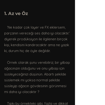
1. Az ve Öz 
   ‘Ne kadar çok layer ve FX eklersem, 
parçanın vereceği ses daha iyi olacaktır.’ 
diyerek prodüksiyon ile ilgilenen birçok 
kişi, kendisini kandıracaktır ama ne yazık 
ki, durum hiç de öyle değildir.
   Örnek olarak şunu verebiliriz; bir yılbaşı 
ağacınızın olduğunu ve onu yılbaşı için 
süsleyeceğinizi düşünün. Abartı şekilde 
süslemek mi yoksa normal şekilde 
süsleyip ağacın gövdesinin görünmesi 
mi daha iyi olacaktır ? 
   Tıpkı bu örnekteki gibi, fazla ve dikkat 