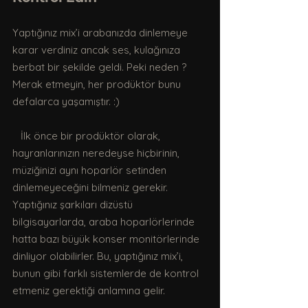
Yaptığınız mix’i arabanızda dinlemeye 
karar verdiniz ancak ses, kulağınıza 
berbat bir şekilde geldi. Peki neden ? 
Merak etmeyin, her prodüktör bunu 
defalarca yaşamıştır. :)
   İlk önce bir prodüktör olarak, 
hayranlarınızın neredeyse hiçbirinin, 
müziğinizi aynı hoparlör setinden 
dinlemeyeceğini bilmeniz gerekir. 
Yaptığınız şarkıları dizüstü 
bilgisayarlarda, araba hoparlörlerinde 
hatta bazı büyük konser monitörlerinde 
dinliyor olabilirler. Bu, yaptığınız mix’i, 
bunun gibi farklı sistemlerde de kontrol 
etmeniz gerektiği anlamına gelir. 