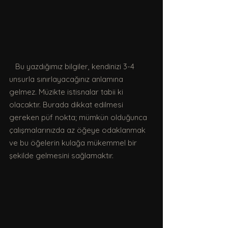
   Bu yazdığımız bilgiler, kendinizi 3-4 
unsurla sınırlayacağınız anlamına 
gelmez. Müzikte istisnalar tabii ki 
olacaktır. Burada dikkat edilmesi 
gereken püf nokta; mümkün olduğunca 
çalışmalarınızda az öğeye odaklanmak 
ve bu öğelerin kulağa mükemmel bir 
şekilde gelmesini sağlamaktır.