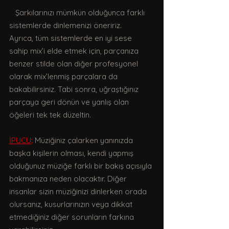
   Şarkılarınızı mümkün olduğunca farklı 
sistemlerde dinlemenizi öneririz.
Ayrıca, tüm sistemlerde en iyi sese 
sahip mix’i elde etmek için, parçanıza 
benzer stilde olan diğer profesyonel 
olarak mix’lenmiş parçalara da 
bakabilirsiniz. Tabi sonra, uğraştığınız 
parçaya geri dönün ve yanlış olan 
öğeleri tek tek düzeltin.
İPUCU
: 
Müziğiniz çalarken yanınızda 
başka kişilerin olması, kendi yapmış 
olduğunuz müziğe farklı bir bakış açısıyla 
bakmanıza neden olacaktır. Diğer 
insanlar sizin müziğinizi dinlerken orada 
olursanız, kusurlarınızın veya dikkat 
etmediğiniz diğer sorunların farkına 