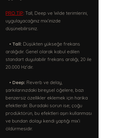
PRO TİP
: 
Tall, Deep ve Wide terimlerini, 
uygulayacağınız mix’inizde 
düşünebilirsiniz.
   • 
Tall:
 Düşükten yükseğe frekans 
aralığıdır. Genel olarak kabul edilen 
standart duyulabilir frekans aralığı, 20 ile 
20.000 Hz’dir.
   • 
Deep:
 Reverb ve delay, 
şarkılarınızdaki bireysel öğelere, bazı 
benzersiz özellikler eklemek için harika 
efektlerdir. Buradaki sorun ise; çoğu 
prodüktörün, bu efektleri aşırı kullanması 
ve bundan dolayı kendi yaptığı mix’i 
öldürmesidir.