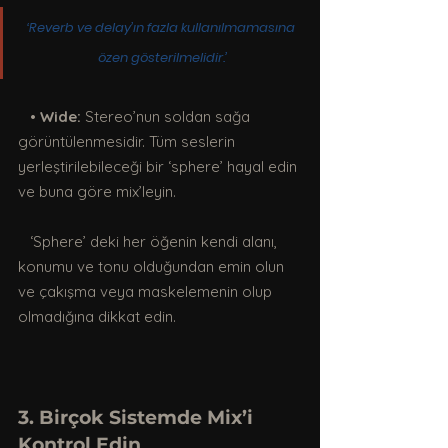
‘Reverb ve delay’ın fazla kullanılmamasına 
özen gösterilmelidir.’
   • 
Wide:
 Stereo’nun soldan sağa 
görüntülenmesidir. Tüm seslerin 
yerleştirilebileceği bir ‘sphere’ hayal edin 
ve buna göre mix’leyin. 
   ‘Sphere’ deki her öğenin kendi alanı, 
konumu ve tonu olduğundan emin olun 
ve çakışma veya maskelemenin olup 
olmadığına dikkat edin.
3. Birçok Sistemde Mix’i 
Kontrol Edin