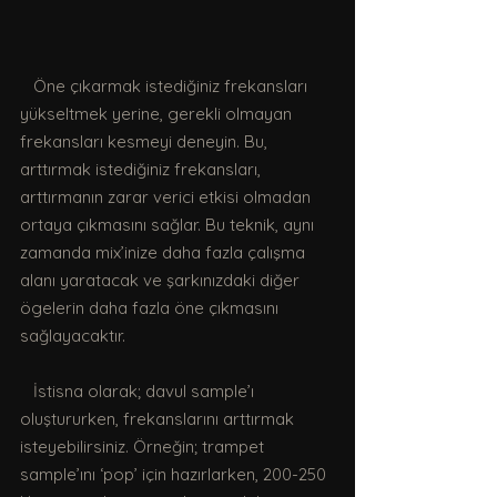
   Öne çıkarmak istediğiniz frekansları 
yükseltmek yerine, gerekli olmayan 
frekansları kesmeyi deneyin. Bu, 
arttırmak istediğiniz frekansları, 
arttırmanın zarar verici etkisi olmadan 
ortaya çıkmasını sağlar. Bu teknik, aynı 
zamanda mix’inize daha fazla çalışma 
alanı yaratacak ve şarkınızdaki diğer 
ögelerin daha fazla öne çıkmasını 
sağlayacaktır.
   İstisna olarak; davul sample’ı 
oluştururken, frekanslarını arttırmak 
isteyebilirsiniz. Örneğin; trampet 
sample’ını ‘pop’ için hazırlarken, 200-250 