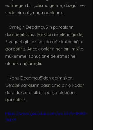
edilmeyen bir çalışma yerine, düzgün ve 
sade bir çalışmaya odaklanın.
   Örneğin Deadmau5’ın parçalarını 
düşünebilirsiniz. Şarkıları incelendiğinde, 
3 veya 4 gibi az sayıda öğe kullandığını 
görebiliriz. Ancak onların her biri, mix’te 
mükemmel sonuçlar elde etmesine 
olanak sağlamıştır.
   Konu Deadmau5’den açılmışken, 
‘
Strobe
’ şarkısının basit ama bir o kadar 
da oldukça etkili bir parça olduğunu 
görebiliriz.
https://www.youtube.com/watch?v=tKi9Z-
f6qX4