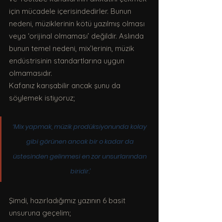
için mücadele içerisindedirler. Bunun 
nedeni, müziklerinin kötü yazılmış olması 
veya ‘orijinal olmaması’ değildir. Aslında 
bunun temel nedeni, mix’lerinin, müzik 
endüstrisinin standartlarına uygun 
olmamasıdır.
Kafanız karışabilir ancak şunu da 
söylemek istiyoruz;
‘Mix yapmak, müzik prodüksiyonunda kolay 
gibi görünen ancak bir o kadar da 
üstesinden gelinmesi en zor unsurlarından 
biridir.’
Şimdi, hazırladığımız yazının 6 basit 
unsuruna geçelim;