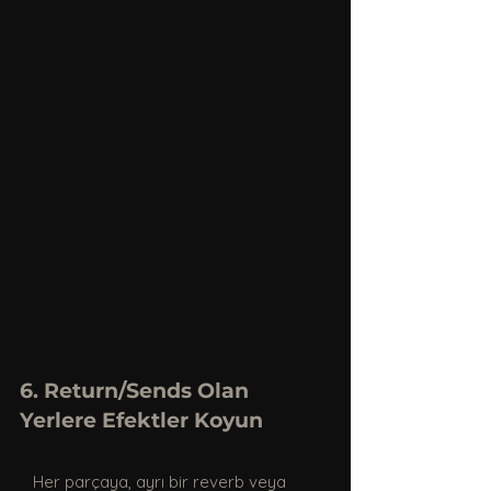
6. Return/Sends Olan 
Yerlere Efektler Koyun
   Her parçaya, ayrı bir reverb veya 