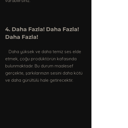
varabilirsiniz.
4. Daha Fazla! Daha Fazla! 
Daha Fazla!
   Daha yüksek ve daha temiz ses elde 
etmek, çoğu prodüktörün kafasında 
bulunmaktadır. Bu durum maalesef 
gerçekte, şarkılarınızın sesini daha kötü 
ve daha gürültülü hale getirecektir.