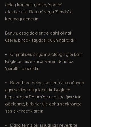
delay koymak yerine, ‘space’ 
efektlerinizi ‘Return’ veya ‘Sends’ e 
koymayı deneyin.
Bunun, aşağıdakiler’de dahil olmak 
üzere, birçok faydası bulunmaktadır:
•   Orijinal ses sinyaliniz olduğu gibi kalır. 
Böylece mix’e zarar veren daha az 
‘gürültü’ olacaktır.
•   Reverb ve delay, seslerinizin çoğunda 
aynı şekilde duyulacaktır. Böylece 
hepsini aynı Return’de uyguladığınız için 
öğeleriniz, birbirleriyle daha senkronize 
ses çıkaracaklardır.
•   Daha temiz bir sinyal için reverb’te 