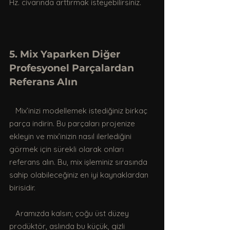
Hz. civarında arttırmak isteyebilirsiniz.  
5. Mix Yaparken Diğer 
Profesyonel Parçalardan 
Referans Alın
   Mix’inizi modellemek istediğiniz birkaç 
parça indirin. Bu parçaları projenize 
ekleyin ve mix’inizin nasıl ilerlediğini 
görmek için sürekli olarak onları 
referans alın. Bu, mix işleminiz sırasında 
sahip olabileceğiniz en iyi kaynaklardan 
birisidir.
   Aramızda kalsın; çoğu üst düzey 
prodüktör, aslında bu küçük, gizli 