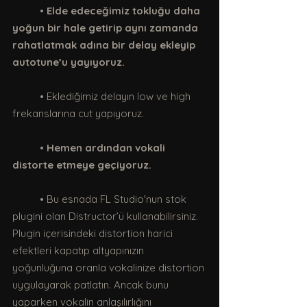
	•
 Elde edeceğimiz tokluğu daha 
yoğun bir hale getirip aynı zamanda 
rahatlatmak adına bir delay ekleyip 
autotune’u yayıyoruz.
	• Eklediğimiz delayın low ve high 
frekanslarına cut yapıyoruz.
	• 
Hemen ardından vokali 
distorte etmeye geçiyoruz. 
	• Bu esnada FL Studio'nun stok 
plugini olan Distructor’ü kullanabilirsiniz. 
Plugin içerisindeki distortion harici 
efektleri kapatıp altyapınızın 
yoğunluğuna oranla vokalinize distortion 
uygulayarak patlatın. Ancak bunu 
yaparken vokalin anlaşılırlığını 