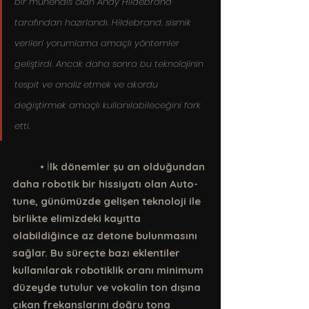
bir mühendis olan Andy Hildebrand 
tarafından hazırlandı. Hildebrand, sismik 
verileri yorumlama amaçlı yöntemler 
geliştirdi. Ancak daha sonra bu teknolojinin 
tespit ve analiz etmek ve akordu 
değiştirmek amaçlı kullanılabileceğini fark 
etti.
	• İ
lk dönemler şu an olduğundan 
daha robotik bir hissiyatı olan Auto-
tune, günümüzde gelişen teknoloji ile 
birlikte elimizdeki kayıtta 
olabildiğince az detone bulunmasını 
sağlar. Bu süreçte bazı eklentiler 
kullanılarak robotiklik oranı minimum 
düzeyde tutulur ve vokalin ton dışına 
çıkan frekanslarını doğru tona 