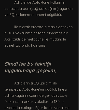
	Adliblerde Auto-tune kullanımı 
esnasında pan (sağ sol dağılım) ayarları 
ve EQ kullanımının önemi büyüktür. 
	İlk olarak dikkate almanız gereken 
husus vokalinizin detone olmamasıdır.
Aksi taktirde melodyne ile müdahale 
etmek zorunda kalırsınız. 
Şimdi ise bu tekniği 
uygulamaya geçelim;
	Adliblerinizi EQ yardımı ile 
temizleyip Auto-tune'un dağılabilmesi 
adına kaydınız üzerinde yer açın. Low 
frekansları erkek vokallerde 180 hz 
civarında cutlayın. Eğer kadın vokal ise 