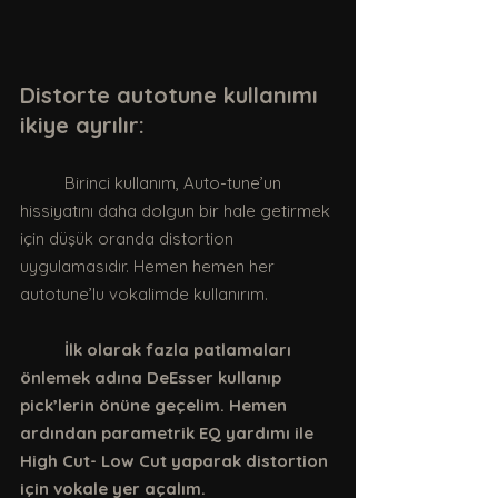
Distorte autotune kullanımı 
ikiye ayrılır:
	Birinci kullanım, Auto-tune’un 
hissiyatını daha dolgun bir hale getirmek 
için düşük oranda distortion 
uygulamasıdır. Hemen hemen her 
autotune’lu vokalimde kullanırım. 
İlk olarak fazla patlamaları 
önlemek adına DeEsser kullanıp 
pick’lerin önüne geçelim. Hemen 
ardından parametrik EQ yardımı ile 
High Cut- Low Cut yaparak distortion 
için vokale yer açalım.