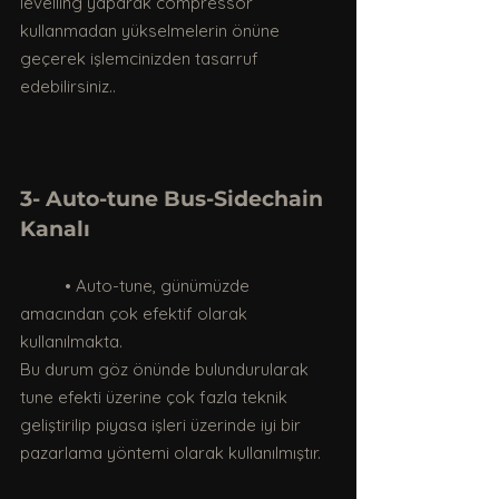
levelling yaparak compressor 
kullanmadan yükselmelerin önüne 
geçerek işlemcinizden tasarruf 
edebilirsiniz..
3- Auto-tune Bus-Sidechain 
Kanalı
	• Auto-tune, günümüzde 
amacından çok efektif olarak 
kullanılmakta. 
Bu durum göz önünde bulundurularak 
tune efekti üzerine çok fazla teknik 
geliştirilip piyasa işleri üzerinde iyi bir 
pazarlama yöntemi olarak kullanılmıştır.