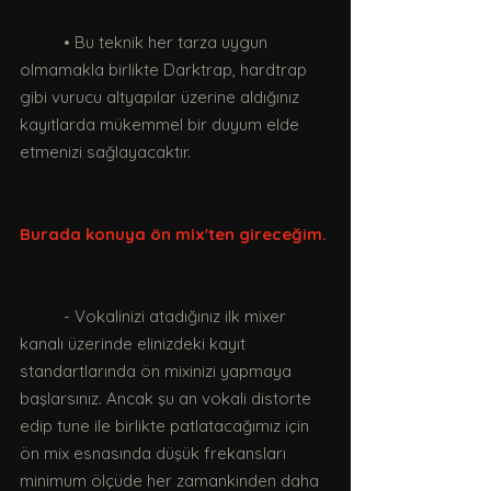
	• Bu teknik her tarza uygun 
olmamakla birlikte Darktrap, hardtrap 
gibi vurucu altyapılar üzerine aldığınız 
kayıtlarda mükemmel bir duyum elde 
etmenizi sağlayacaktır.
Burada konuya ön mix'ten gireceğim.
	- Vokalinizi atadığınız ilk mixer 
kanalı üzerinde elinizdeki kayıt 
standartlarında ön mixinizi yapmaya 
başlarsınız. Ancak şu an vokali distorte 
edip tune ile birlikte patlatacağımız için 
ön mix esnasında düşük frekansları 
minimum ölçüde her zamankinden daha 