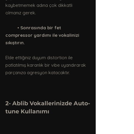
kaybetmemek adına çok dikkatli 
olmanız gerek. 
	• 
Sonrasında bir fet 
compressor yardımı ile vokalinizi 
sıkıştırın. 
Elde ettiğiniz duyum distortion ile 
patlatılmış karanlık bir vibe uyandırarak 
parçanıza agresyon katacaktır.
2- Ablib Vokallerinizde Auto-
tune Kullanımı 