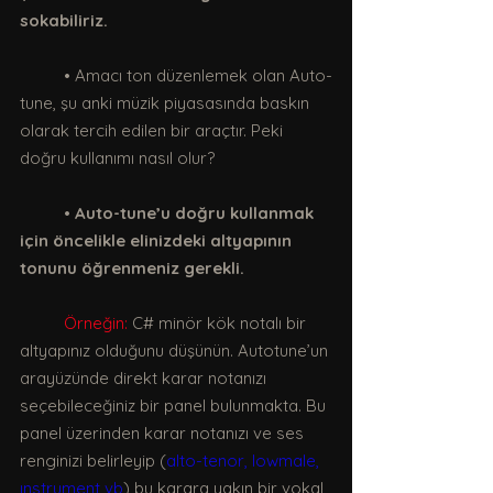
sokabiliriz.
	• Amacı ton düzenlemek olan Auto-
tune, şu anki müzik piyasasında baskın 
olarak tercih edilen bir araçtır. Peki 
doğru kullanımı nasıl olur?
	• 
Auto-tune’u doğru kullanmak 
için öncelikle elinizdeki altyapının 
tonunu öğrenmeniz gerekli. 
Örneğin:
 C# minör kök notalı bir 
altyapınız olduğunu düşünün. Autotune’un 
arayüzünde direkt karar notanızı 
seçebileceğiniz bir panel bulunmakta. Bu 
panel üzerinden karar notanızı ve ses 
renginizi belirleyip (
alto-tenor, lowmale,
ınstrument vb
) bu karara yakın bir vokal 