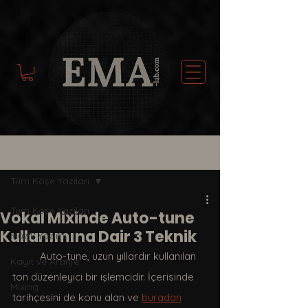
Yazı
Tüm Köşe Yazıları
Tüm Köşe Yazıları
Vokal Mixinde Auto-tune
Kullanımına Dair 3 Teknik
Müzik Yazımı
	Auto-tune, uzun yıllardır kullanılan 
Kayıt ve Aranje
ton düzenleyici bir işlemcidir. İçerisinde 
Mixing
tarihçesini de konu alan ve 
buradan