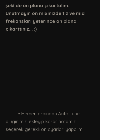
şekilde ön plana çıkartalım. 
Unutmayın ön mixinizde tiz ve mid 
frekansları yeterince ön plana 
çıkarttınız...
 :)
	• Hemen ardından Auto-tune 
pluginimizi ekleyip karar notamızı 
seçerek gerekli ön ayarları yapalım.