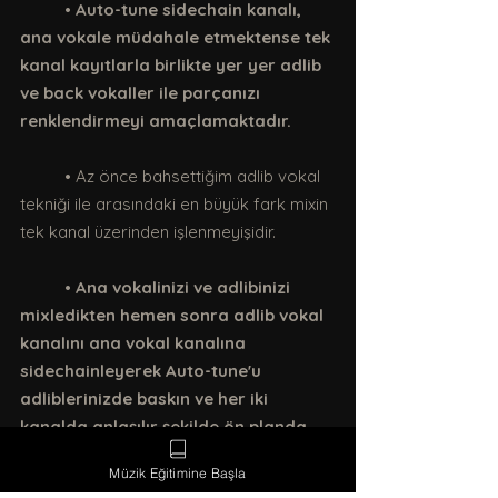
• Auto-tune sidechain kanalı, 
ana vokale müdahale etmektense tek 
kanal kayıtlarla birlikte yer yer adlib 
ve back vokaller ile parçanızı 
renklendirmeyi amaçlamaktadır. 
	• Az önce bahsettiğim adlib vokal 
tekniği ile arasındaki en büyük fark mixin 
tek kanal üzerinden işlenmeyişidir. 
• Ana vokalinizi ve adlibinizi 
mixledikten hemen sonra adlib vokal 
kanalını ana vokal kanalına 
sidechainleyerek Auto-tune'u 
adliblerinizde baskın ve her iki 
kanalda anlaşılır şekilde ön planda 
tutabilirsiniz. 
Müzik Eğitimine Başla