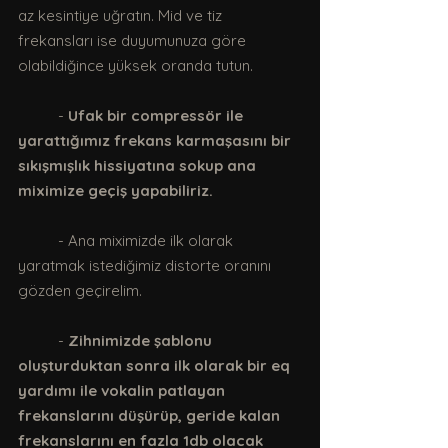
az kesintiye uğratın. Mid ve tiz 
frekansları ise duyumunuza göre 
olabildiğince yüksek oranda tutun.
	- 
Ufak bir compressör ile 
yarattığımız frekans karmaşasını bir 
sıkışmışlık hissiyatına sokup ana 
miximize geçiş yapabiliriz.
	- Ana miximizde ilk olarak 
yaratmak istediğimiz distorte oranını 
gözden geçirelim.
	- 
Zihnimizde şablonu 
oluşturduktan sonra ilk olarak bir eq 
yardımı ile vokalin patlayan 
frekanslarını düşürüp, geride kalan 
frekanslarını en fazla 1db olacak 