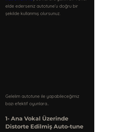
elde ederseniz autotune’u doğru bir 
şekilde kullanmış olursunuz.
Gelelim autotune ile yapabileceğimiz 
bazı efektif oyunlara..
1- Ana Vokal Üzerinde 
Distorte Edilmiş Auto-tune 