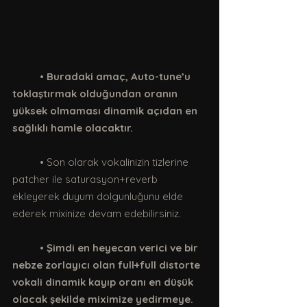
	• 
Buradaki amaç, Auto-tune’u 
toklaştırmak olduğundan oranın 
yüksek olmaması dinamik açıdan en 
sağlıklı hamle olacaktır. 
	• Son olarak vokalinizin tizlerine 
patcher ile saturasyon+reverb 
ekleyerek duyum dolgunluğunu elde 
ederek mixinize devam edebilirsiniz.
	• 
Şimdi en heyecan verici ve bir 
nebze zorlayıcı olan full+full distorte 
vokali dinamik kayıp oranı en düşük 
olacak şekilde miximize yedirmeye.