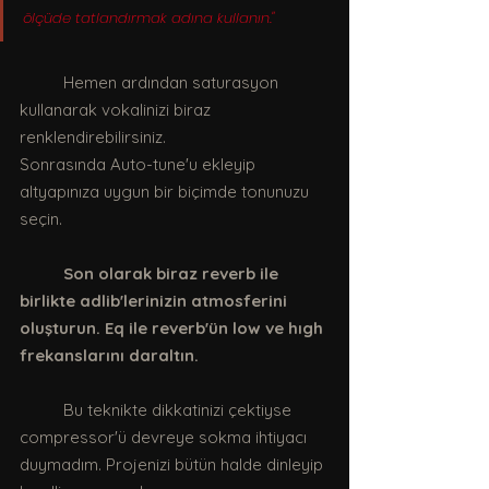
ölçüde tatlandırmak adına kullanın." 
	Hemen ardından saturasyon 
kullanarak vokalinizi biraz 
renklendirebilirsiniz.
Sonrasında Auto-tune'u ekleyip 
altyapınıza uygun bir biçimde tonunuzu 
seçin.
Son olarak biraz reverb ile 
birlikte adlib'lerinizin atmosferini 
oluşturun. Eq ile reverb'ün low ve hıgh 
frekanslarını daraltın. 
	Bu teknikte dikkatinizi çektiyse 
compressor'ü devreye sokma ihtiyacı 
duymadım. Projenizi bütün halde dinleyip 