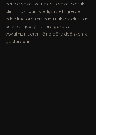
double vokal, ve üç adlib vokal olarak 
alın. En azından istediğiniz etkiyi elde 
edebilme oranınız daha yüksek olur. Tabi 
bu zincir yaptığınız türe göre ve 
vokalinizin yeterliliğine göre değişkenlik 
gösterebilir. 