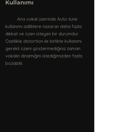
Kullanımı
	Ana vokal üzerinde Auto-tune 
kullanımı adliblere nazaran daha fazla 
dikkat ve özen isteyen bir durumdur. 
Özellikle distortion ile birlikte kullanımı 
gerekli özeni göstermediğiniz zaman 
vokalin dinamiğini istediğimizden fazla 
bozabilir. 