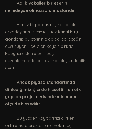
Adlib vokaller bir eserin 
neredeyse olmazsa olmazlarıdır.  
	Henüz ilk parçasını çıkartacak 
arkadaşlarımız mix için tek kanal kayıt 
gönderip bu etkinin elde edilebileceğini 
düşünüyor. Elde olan kaydın birkaç 
kopyası eklenip belli başlı 
düzenlemelerle adlib vokal oluşturulabilir 
evet. 
Ancak piyasa standartında 
dinlediğimiz işlerde hissettirilen etki 
yapılan proje içerisinde minimum 
ölçüde hissedilir.
	Bu yüzden kayıtlarınızı alırken 
ortalama olarak bir ana vokal, üç 