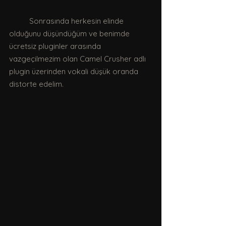
	Sonrasında herkesin elinde 
olduğunu düşündüğüm ve benimde 
ücretsiz pluginler arasında 
vazgeçilmezim olan Camel Crusher adlı 
plugin üzerinden vokali düşük oranda 
distorte edelim. 