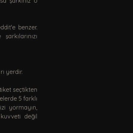
sa şarkınız o 
arkılarınızı 
ı yerdir.
lerde 5 farklı 
izi yormayın, 
vveti değil 