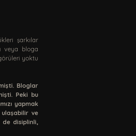
a veya bloga 
örüleri yoktu 
işti. Bloglar 
şti. Peki bu 
ımızı yapmak 
ulaşabilir ve 
e disiplinli, 