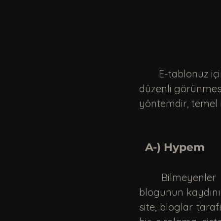
	E-tablonuz için ihtiyaç duyacağınız tüm organizasyon budur. Biraz daha 
düzenli görünmesin
yöntemdir, temel
  A-) Hypem 
	Bilmeyenler 
blogunun kaydını tu
site, bloglar tara