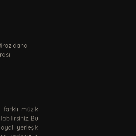
rası 
 farklı müzik 
bilirsiniz. Bu 
yalı yerleşik 