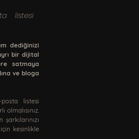
m dediğinizi 
ı bir dijital 
ere satmaya 
ına ve bloga 
ı olmalısınız. 
şarkılarınızı 
n kesinlikle 