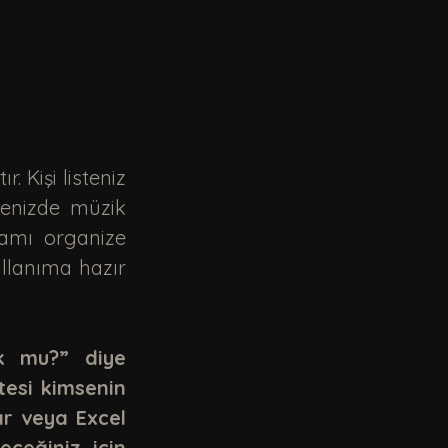
enizde müzik 
amı organize 
lanıma hazır 
k mu?” diye 
esi kimsenin 
r veya Excel 
ceğiniz için 