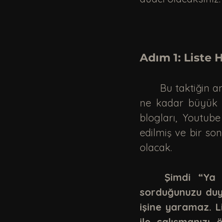
Adım 1: Liste H
	Bu taktiğin anahtarı, büyük bir iletişim veri tabanı oluşturmaktır. Kişi listeniz 
ne kadar büyük o
blogları, Youtub
edilmiş ve bir s
olacak.
Şimdi “Ya 
sorduğunuzu duya
işine yaramaz. L
ile çalışmanızı 