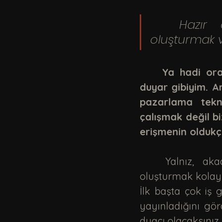
	Hazır olun, veriyorum taktiği; bir e-posta listesi 
oluşturmak v
Ya hadi ora
duyar gibiyim. Am
pazarlama tekn
çalışmak değil b
erişmenin oldukç
	Yalnız, akademiciler sizi baştan uyarayım, bir blog e-posta listesi 
oluşturmak kolay de
İlk başta çok iş g
yayınladığını gö
duacı olacaksınız.