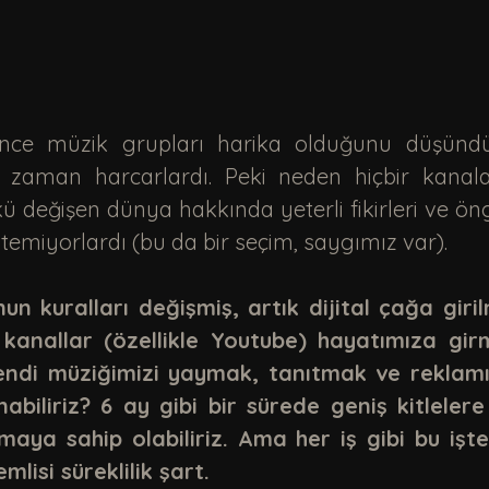
 zaman harcarlardı. Peki neden hiçbir kanal
ü değişen dünya hakkında yeterli fikirleri ve öng
emiyorlardı (bu da bir seçim, saygımız var). 
n kuralları değişmiş, artık dijital çağa girilm
 kanallar (özellikle Youtube) hayatımıza girmi
kendi müziğimizi yaymak, tanıtmak ve reklam
anabiliriz? 6 ay gibi bir sürede geniş kitlelere 
ya sahip olabiliriz. Ama her iş gibi bu işte d
mlisi süreklilik şart. 