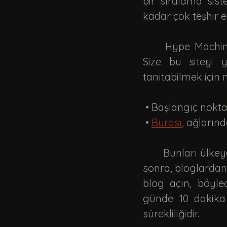
bir sıralama sist
kadar çok teşhir edi
	Hype Machine, müzik blogları için Google ile karıştırılan Reddit'e benzer. 
Size bu siteyi yü
tanıtabilmek için 
 • Başlangıç nokta
 • 
Burası
, ağlarınd
	Bunları ülkeye veya türe göre filtreleyebilirsiniz. Bir tür veya etiket seçtikten 
sonra, bloglardan b
blog açın, böylec
günde 10 dakika
sürekliliğidir. 