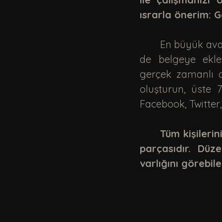
ısrarla önerim: 
	En büyük avantajı, aynı belgeyi bir arkadaşınızla kolayca paylaşabilir, ikiniz 
de belgeye eklem
gerçek zamanlı ol
oluşturun, üste 7
Facebook, Twitter
Tüm kişilerin
parçasıdır. Düze
varlığını görebile