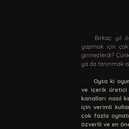
	Birkaç yıl önce müzik grupları harika olduğunu düşündükleri şarkılar 
yapmak için çok
girmezlerdi? Çünk
ya da tanınmak ist
Oysa ki oyunu
ve içerik üretici
kanalları nasıl 
için verimli kull
çok fazla oynatma
özverili ve en öne