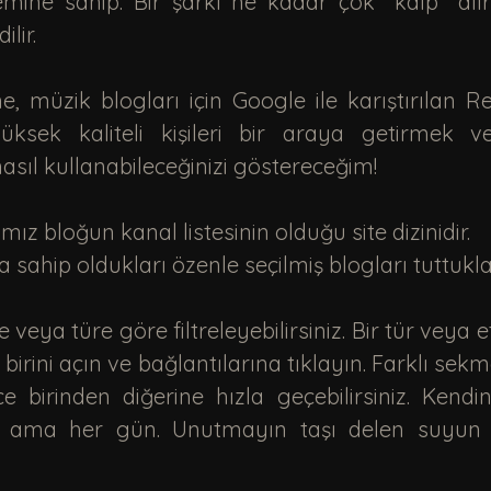
emine sahip. Bir şarkı ne kadar çok "kalp" alır
lir. 
ksek kaliteli kişileri bir araya getirmek ve ş
nasıl kullanabileceğinizi göstereceğim!
mız bloğun kanal listesinin olduğu site dizinidir.
a sahip oldukları özenle seçilmiş blogları tuttuklar
irini açın ve bağlantılarına tıklayın. Farklı sekme
e birinden diğerine hızla geçebilirsiniz. Kendin
 ama her gün. Unutmayın taşı delen suyun ku