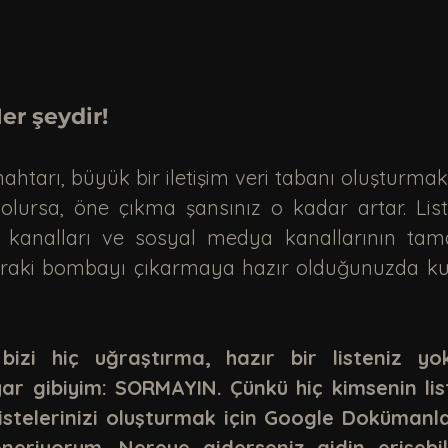
er şeydir!
lursa, öne çıkma şansınız o kadar artar. List
e kanalları ve sosyal medya kanallarının tam
onraki bombayı çıkarmaya hazır olduğunuzda kul
bizi hiç uğraştırma, hazır bir listeniz yo
r gibiyim: SORMAYIN. Çünkü hiç kimsenin list
istelerinizi oluşturmak için Google Dokümanla
öneriyorum. Nereye giderseniz gidin erişebile