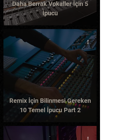
Daha Berrak Vokaller İçin 5
İpucu
-
Remix İçin Bilinmesi Gereken
10 Temel İpucu Part 2
-