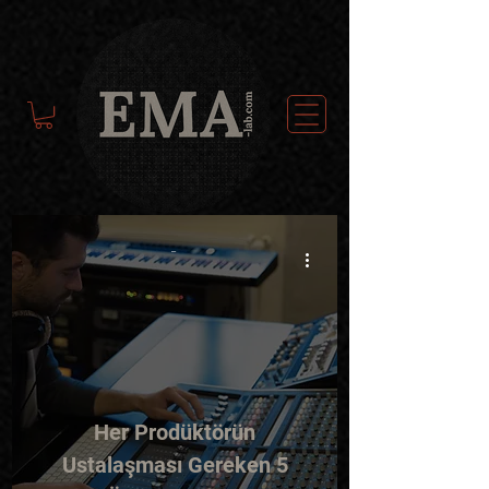
-
Her Prodüktörün
Ustalaşması Gereken 5